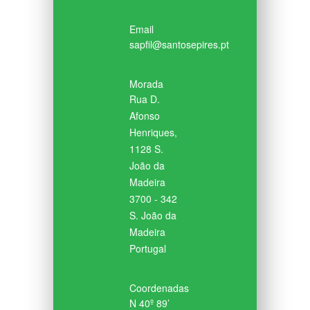
Email
sapfil@santosepires.pt
Morada
Rua D.
Afonso
Henriques,
1128 S.
João da
Madeira
3700 - 342
S. João da
Madeira
Portugal
Coordenadas
N 40º 89’