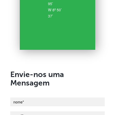
95’
W 8º 50’
37’
Envie-nos uma
Mensagem