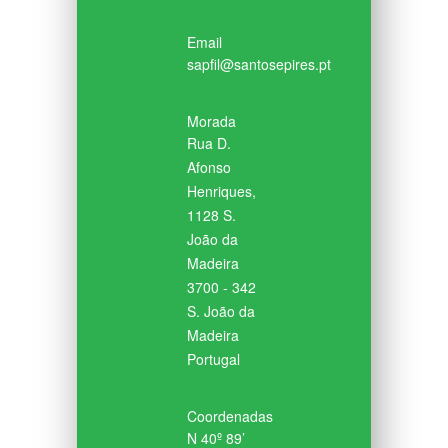
Email
sapfil@santosepires.pt
Morada
Rua D.
Afonso
Henriques,
1128 S.
João da
Madeira
3700 - 342
S. João da
Madeira
Portugal
Coordenadas
N 40º 89’