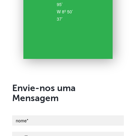
95’
W 8º 50’
37’
Envie-nos uma
Mensagem