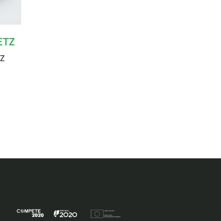
ETZ
Z