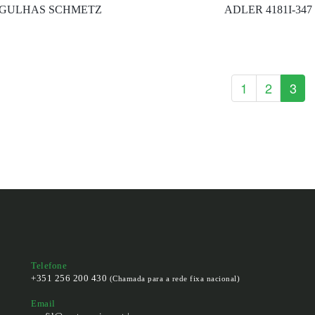
GULHAS SCHMETZ
ADLER 4181I-347
1
2
3
Telefone
+351 256 200 430
(Chamada para a rede fixa nacional)
Email