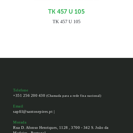
TK 457 U 105
TK 457 U 105
Telefone
+351 256 200 430
(Chamada para a rede fixa nacional)
Email
sapfil@santosepires.pt |
Morada
Rua D. Afonso Henriques, 1128 , 3700 - 342 S. João da
Madeira - Portugal