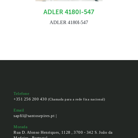
ADLER 4180I-547
ADLER 4180I-547
Telefone
+351 256 200 430
(Chamada para a rede fixa nacional)
Email
sapfil@santosepires.pt |
Morada
Rua D. Afonso Henriques, 1128 , 3700 - 342 S. João da
Madeira - Portugal